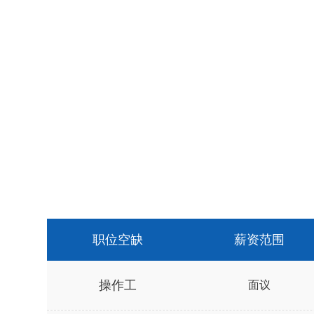
招聘联系方式
电话：
86-13862727198
职位空缺
薪资范围
操作工
面议